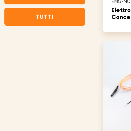
EMG-NC
Elettr
TUTTI
Conce