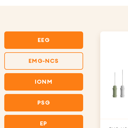
EEG
EMG-NCS
IONM
PSG
EP