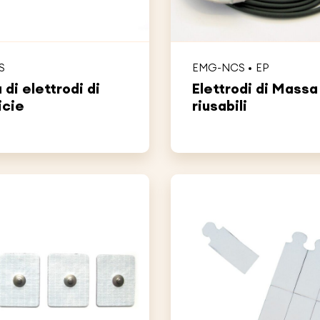
S
EMG-NCS
EP
di elettrodi di
Elettrodi di Massa
icie
riusabili