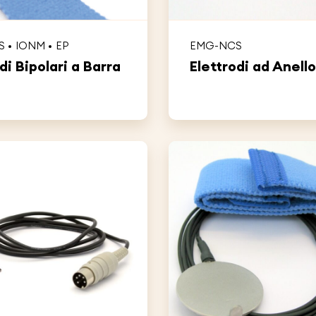
S
IONM
EP
EMG-NCS
di Bipolari a Barra
Elettrodi ad Anello