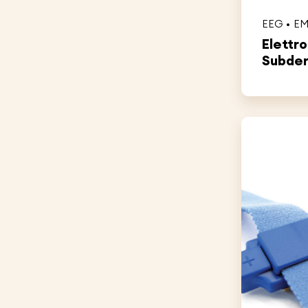
EEG
E
Elettr
Subder