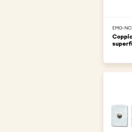
EMG-NC
Coppia 
superf