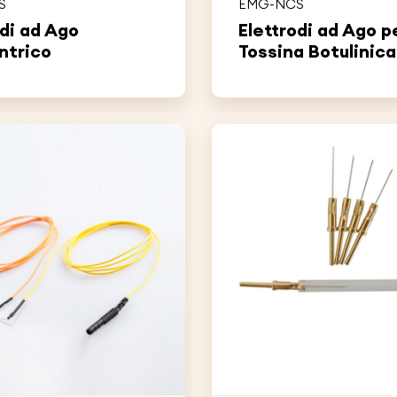
S
EMG-NCS
odi ad Ago
Elettrodi ad Ago p
ntrico
Tossina Botulinica