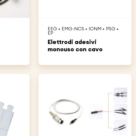
EEG
EMG-NCS
IONM
PSG
EP
Elettrodi adesivi
monouso con cavo