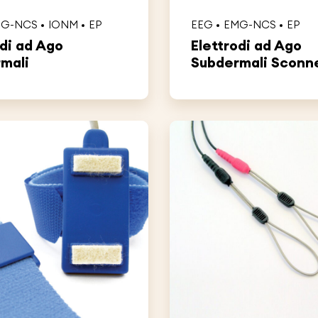
MG-NCS
IONM
EP
EEG
EMG-NCS
EP
odi ad Ago
Elettrodi ad Ago
mali
Subdermali Sconnet