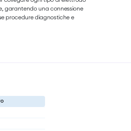
te, garantendo una connessione
 tue procedure diagnostiche e
VO
m
m