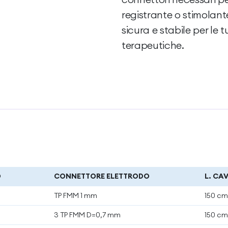
registrante o stimolan
sicura e stabile per le
terapeutiche.
O
CONNETTORE ELETTRODO
L. CA
TP FMM 1 mm
150 c
3 TP FMM D=0,7 mm
150 c