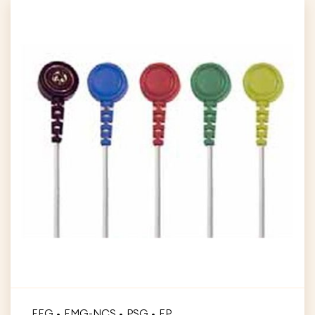
EEG
EMG-NCS
PSG
EP