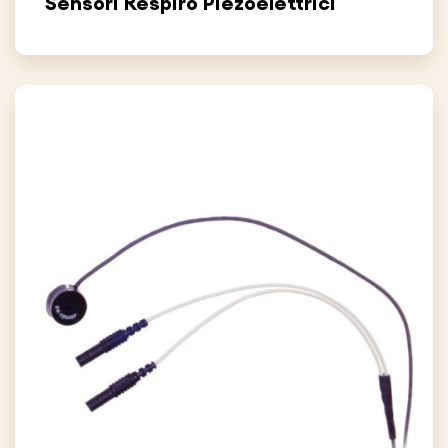
Sensori Respiro Piezoelettrici