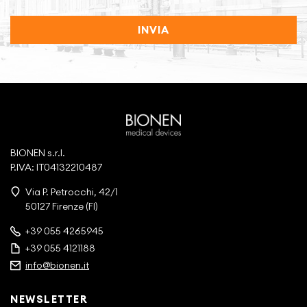
INVIA
BIONEN s.r.l.
P.IVA: IT04132210487
Via P. Petrocchi, 42/1
50127 Firenze (FI)
+39 055 4265945
+39 055 4121188
info@bionen.it
NEWSLETTER