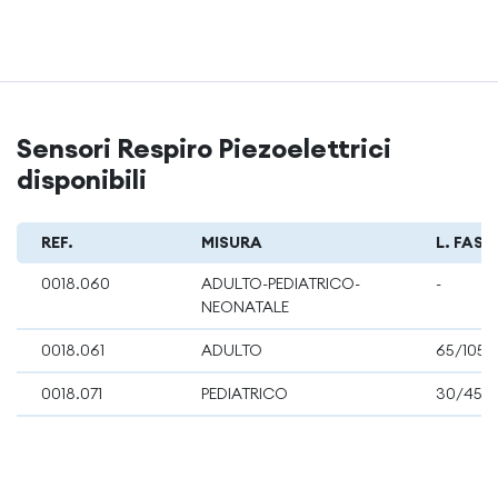
Sensori Respiro Piezoelettrici
disponibili
REF.
MISURA
L. FASC
0018.060
ADULTO-PEDIATRICO-
-
NEONATALE
0018.061
ADULTO
65/105/
0018.071
PEDIATRICO
30/45/