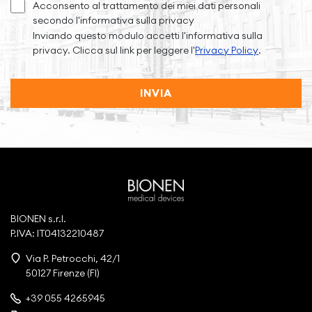
Acconsento al trattamento dei miei dati personali
secondo l'informativa sulla privacy
Inviando questo modulo accetti l'informativa sulla
privacy. Clicca sul link per leggere l'
Privacy Policy
.
INVIA
BIONEN s.r.l.
P.IVA: IT04132210487
Via P. Petrocchi, 42/1
50127 Firenze (FI)
+39 055 4265945