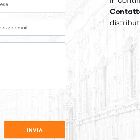
in conti
Contatt
distribu
INVIA