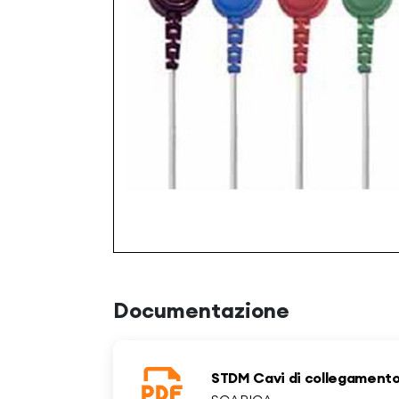
Documentazione
STDM Cavi di collegament