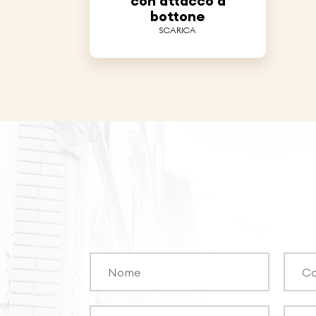
con attacco a
bottone
SCARICA