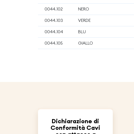
0044.102
NERO
0044.103
VERDE
0044.104
BLU
0044.105
GIALLO
Dichiarazione di
Conformità Cavi