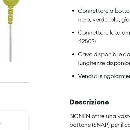
Connettore a bottone
nero, verde, blu, gia
Connettore lato am
42802)
Cavo disponibile da
lunghezze disponibili
Venduti singolarmen
Descrizione
BIONEN offre una vas
o
bottone (SNAP) per il c