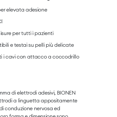
 per elevata adesione
l
isure per tutti i pazienti
ili e testai su pelli più delicate
i i cavi con attacco a coccodrillo
mma di elettrodi adesivi, BIONEN
ettrodi a linguetta appositamente
i di conduzione nervosa ed
 loro forma e dimensione sono