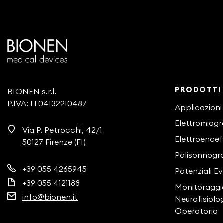
PRODOTTI
BIONEN s.r.l.
P.IVA: IT04132210487
Applicazioni
Elettromiogr
Via P. Petrocchi, 42/1
Elettroencef
50127 Firenze (FI)
Polisonnogra
+39 055 4265945
Potenziali E
+39 055 4121188
Monitoraggi
info@bionen.it
Neurofisiolo
Operatorio