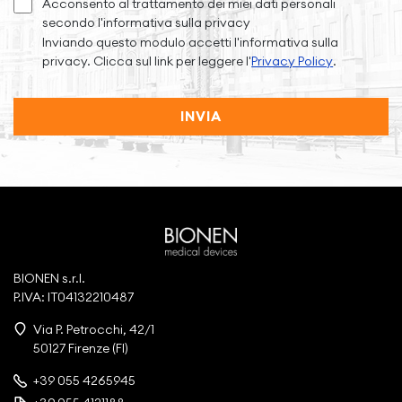
Acconsento al trattamento dei miei dati personali
secondo l'informativa sulla privacy
Inviando questo modulo accetti l'informativa sulla
privacy. Clicca sul link per leggere l'
Privacy Policy
.
INVIA
BIONEN s.r.l.
P.IVA: IT04132210487
Via P. Petrocchi, 42/1
50127 Firenze (FI)
+39 055 4265945