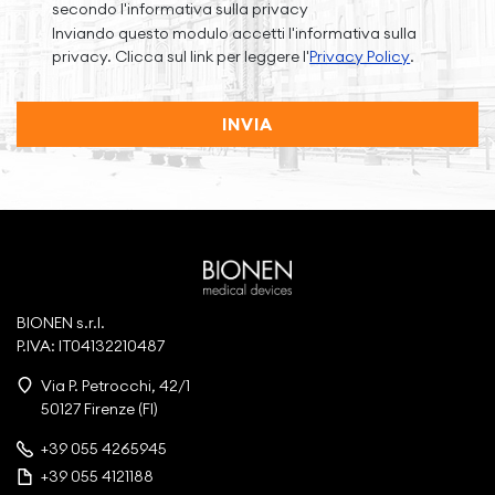
secondo l'informativa sulla privacy
Inviando questo modulo accetti l'informativa sulla
privacy. Clicca sul link per leggere l'
Privacy Policy
.
INVIA
BIONEN s.r.l.
P.IVA: IT04132210487
Via P. Petrocchi, 42/1
50127 Firenze (FI)
+39 055 4265945
+39 055 4121188