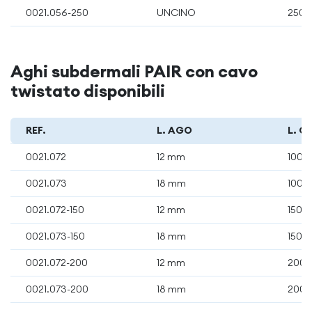
0021.056-250
UNCINO
250 
Aghi subdermali PAIR con cavo
twistato disponibili
REF.
L. AGO
L. C
0021.072
12 mm
100 
0021.073
18 mm
100 
0021.072-150
12 mm
150 
0021.073-150
18 mm
150 
0021.072-200
12 mm
200 
0021.073-200
18 mm
200 