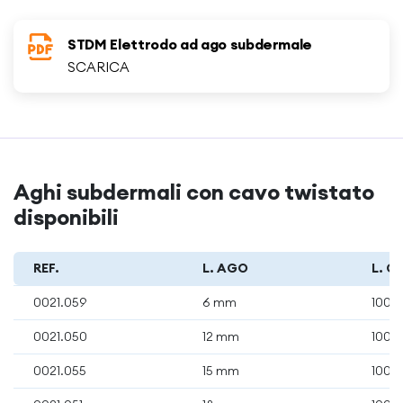
STDM Elettrodo ad ago subdermale
SCARICA
Aghi subdermali con cavo twistato
disponibili
REF.
L. AGO
L. C
0021.059
6 mm
100 
0021.050
12 mm
100 
0021.055
15 mm
100 