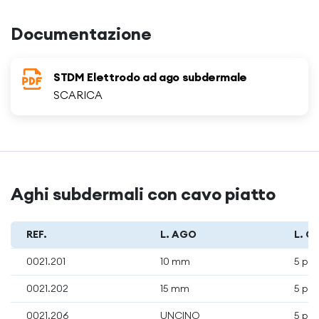
Documentazione
STDM Elettrodo ad ago subdermale
SCARICA
Aghi subdermali con cavo piatto
REF.
L. AGO
L. C
0021.201
10 mm
5 pol
0021.202
15 mm
5 pol
0021.206
UNCINO
5 pol